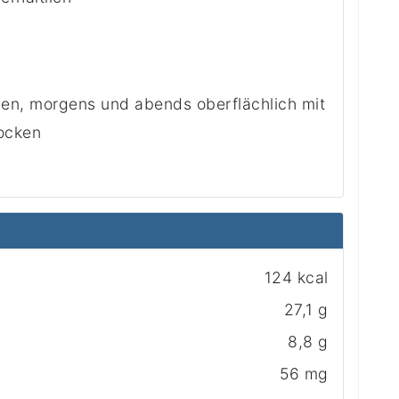
eßen, morgens und abends oberflächlich mit
rocken
124 kcal
27,1 g
8,8 g
56 mg