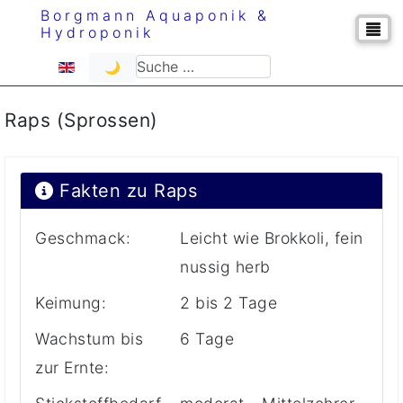
Borgmann Aquaponik &
Hydroponik
Sprache auswählen
Suchen
🌙
Raps (Sprossen)
Fakten zu Raps
Geschmack:
Leicht wie Brokkoli, fein
nussig herb
Keimung:
2 bis 2 Tage
Wachstum bis
6 Tage
zur Ernte: