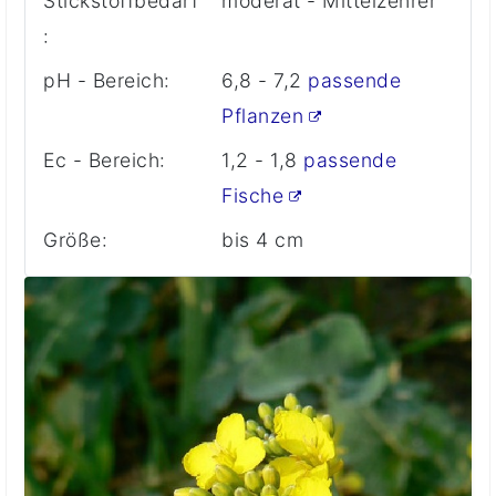
Stickstoffbedarf
moderat - Mittelzehrer
:
pH - Bereich:
6,8 - 7,2
passende
Pflanzen
Ec - Bereich:
1,2 - 1,8
passende
Fische
Größe:
bis 4 cm