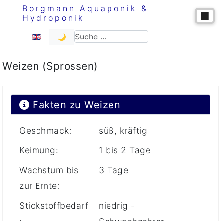
Borgmann Aquaponik &
Hydroponik
Sprache auswählen
Suchen
🌙
Weizen (Sprossen)
Fakten zu Weizen
Geschmack:
süß, kräftig
Keimung:
1 bis 2 Tage
Wachstum bis
3 Tage
zur Ernte:
Stickstoffbedarf
niedrig -