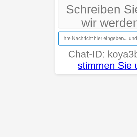
Schreiben Si
wir werden
möglich a
beachten
Chat-ID:
koya3b
außerhal
stimmen Sie
Bürozeiten
etwas mehr
Und: Ihre 
verloren ge
das Chat-Fen