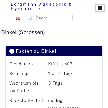
Borgmann Aquaponik &
Hydroponik
Sprache auswählen
Suchen
🌙
Dinkel (Sprossen)
Fakten zu Dinkel
Geschmack:
Kräftig, süß
Keimung:
1 bis 2 Tage
Wachstum bis
3 Tage
zur Ernte:
Stickstoffbedarf
niedrig -