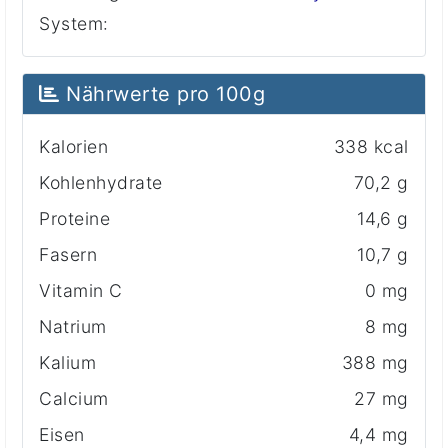
System:
Nährwerte pro 100g
Kalorien
338 kcal
Kohlenhydrate
70,2 g
Proteine
14,6 g
Fasern
10,7 g
Vitamin C
0 mg
Natrium
8 mg
Kalium
388 mg
Calcium
27 mg
Eisen
4,4 mg