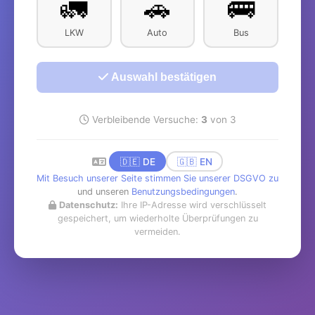
🚛
🚗
🚌
LKW
Auto
Bus
Auswahl bestätigen
Verbleibende Versuche:
3
von 3
🇩🇪 DE
🇬🇧 EN
Mit Besuch unserer Seite stimmen Sie unserer DSGVO zu
und unseren
Benutzungsbedingungen
.
Datenschutz:
Ihre IP-Adresse wird verschlüsselt
gespeichert, um wiederholte Überprüfungen zu
vermeiden.