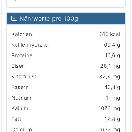
Nährwerte pro 100g
Kalorien
315 kcal
Kohlenhydrate
60,4 g
Proteine
10,6 g
Eisen
28,1 mg
Vitamin C
32,4 mg
Fasern
40,3 g
Natrium
11 mg
Kalium
1070 mg
Fett
12,8 g
Calcium
1652 mg