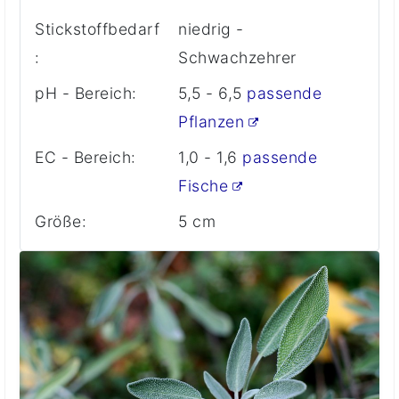
Stickstoffbedarf
niedrig -
:
Schwachzehrer
pH - Bereich:
5,5 - 6,5
passende
Pflanzen
EC - Bereich:
1,0 - 1,6
passende
Fische
Größe:
5 cm