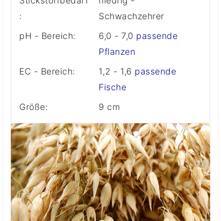
Stickstoffbedarf
niedrig -
:
Schwachzehrer
pH - Bereich:
6,0 - 7,0
passende
Pflanzen
EC - Bereich:
1,2 - 1,6
passende
Fische
Größe:
9 cm