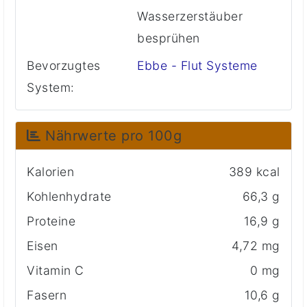
Wasserzerstäuber
besprühen
Bevorzugtes
Ebbe - Flut Systeme
System:
Nährwerte pro 100g
Kalorien
389 kcal
Kohlenhydrate
66,3 g
Proteine
16,9 g
Eisen
4,72 mg
Vitamin C
0 mg
Fasern
10,6 g