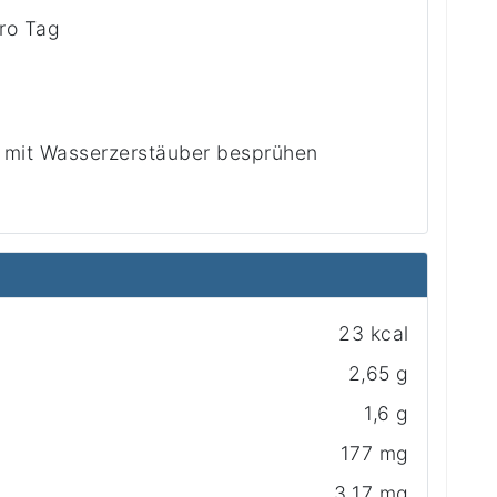
ro Tag
 mit Wasserzerstäuber besprühen
23 kcal
2,65 g
1,6 g
177 mg
3,17 mg