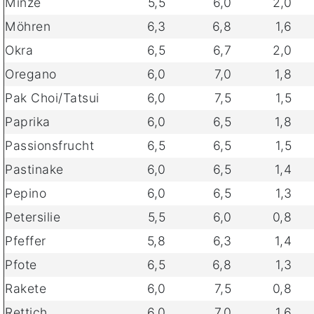
Minze
5,5
6,0
2,0
Möhren
6,3
6,8
1,6
Okra
6,5
6,7
2,0
Oregano
6,0
7,0
1,8
Pak Choi/Tatsui
6,0
7,5
1,5
Paprika
6,0
6,5
1,8
Passionsfrucht
6,5
6,5
1,5
Pastinake
6,0
6,5
1,4
Pepino
6,0
6,5
1,3
Petersilie
5,5
6,0
0,8
Pfeffer
5,8
6,3
1,4
Pfote
6,5
6,8
1,3
Rakete
6,0
7,5
0,8
Rettich
6,0
7,0
1,6