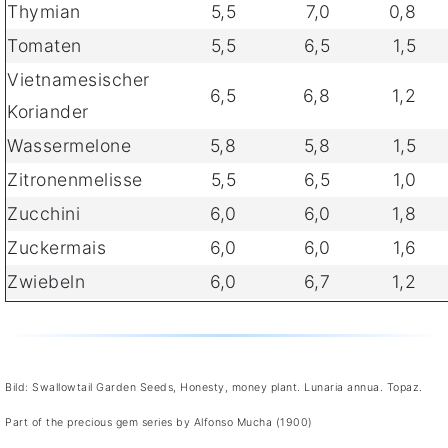
Thymian
5,5
7,0
0,8
Tomaten
5,5
6,5
1,5
Vietnamesischer
6,5
6,8
1,2
Koriander
Wassermelone
5,8
5,8
1,5
Zitronenmelisse
5,5
6,5
1,0
Zucchini
6,0
6,0
1,8
Zuckermais
6,0
6,0
1,6
Zwiebeln
6,0
6,7
1,2
Bild: Swallowtail Garden Seeds, Honesty, money plant. Lunaria annua. Topaz.
Part of the precious gem series by Alfonso Mucha (1900)