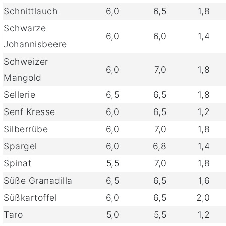
Schnittlauch
6,0
6,5
1,8
Schwarze
6,0
6,0
1,4
Johannisbeere
Schweizer
6,0
7,0
1,8
Mangold
Sellerie
6,5
6,5
1,8
Senf Kresse
6,0
6,5
1,2
Silberrübe
6,0
7,0
1,8
Spargel
6,0
6,8
1,4
Spinat
5,5
7,0
1,8
Süße Granadilla
6,5
6,5
1,6
Süßkartoffel
6,0
6,5
2,0
Taro
5,0
5,5
1,2