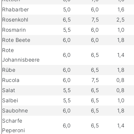
Rhabarber
5,0
6,0
1,6
Rosenkohl
6,5
7,5
2,5
Rosmarin
5,5
6,0
1,0
Rote Beete
6,0
6,0
1,8
Rote
6,0
6,5
1,4
Johannisbeere
Rübe
6,0
6,5
1,8
Rucola
6,0
7,5
0,8
Salat
5,5
6,5
0,8
Salbei
5,5
6,5
1,0
Saubohne
6,0
6,5
1,8
Scharfe
6,0
6,5
1,4
Peperoni