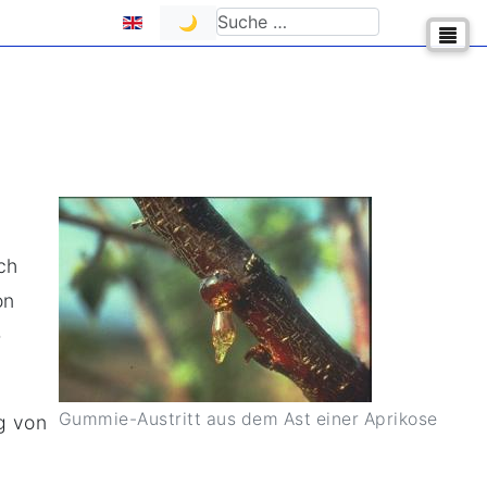
Sprache auswählen
Suchen
🌙
ch
on
e
Gummie-Austritt aus dem Ast einer Aprikose
g von