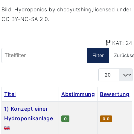
Bild: Hydroponics by chooyutshing,licensed under
CC BY-NC-SA 2.0.
KAT: 24
Titelfilter
Filter
Zurücks
Anzeige #
Titel
Abstimmung
Bewertung
1) Konzept einer
Hydroponikanlage
0
0.0