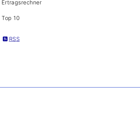
Ertragsrechner
Top 10
RSS
. Copyright ©
2026 Borgmann Aquaponik & Hydroponik.
All Rights Reserved.