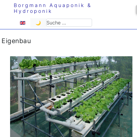
Borgmann Aquaponik &
Hydroponik
Sprache auswählen
Suchen
🌙
Eigenbau