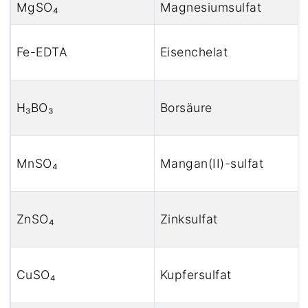
MgSO₄
Magnesiumsulfat
Fe-EDTA
Eisenchelat
H₃BO₃
Borsäure
MnSO₄
Mangan(II)-sulfat
ZnSO₄
Zinksulfat
CuSO₄
Kupfersulfat