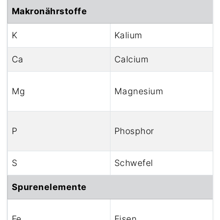
Makronährstoffe
K
Kalium
Ca
Calcium
Mg
Magnesium
P
Phosphor
S
Schwefel
Spurenelemente
Fe
Eisen