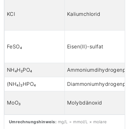
KCl
Kaliumchlorid
FeSO₄
Eisen(II)-sulfat
NH₄H₂PO₄
Ammoniumdihydrogenph
(NH₄)₂HPO₄
Diammoniumhydrogenph
MoO₃
Molybdänoxid
Umrechnungshinweis:
mg/L = mmol/L × molare