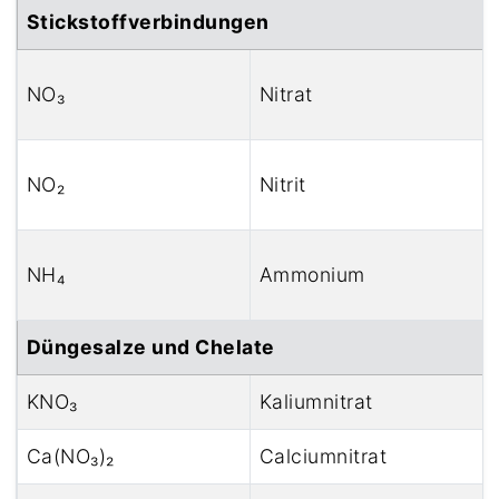
Stickstoffverbindungen
NO₃
Nitrat
NO₂
Nitrit
NH₄
Ammonium
Düngesalze und Chelate
KNO₃
Kaliumnitrat
Ca(NO₃)₂
Calciumnitrat