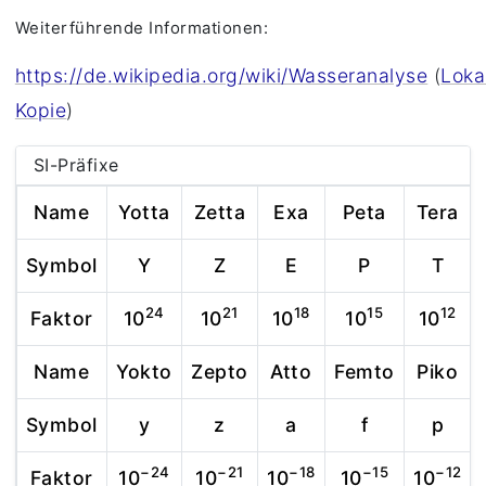
Weiterführende Informationen:
https://de.wikipedia.org/wiki/Wasseranalyse
(
Loka
Kopie
)
SI-Präfixe
Name
Yotta
Zetta
Exa
Peta
Tera
Symbol
Y
Z
E
P
T
24
21
18
15
12
Faktor
10
10
10
10
10
Name
Yokto
Zepto
Atto
Femto
Piko
Symbol
y
z
a
f
p
−24
−21
−18
−15
−12
Faktor
10
10
10
10
10