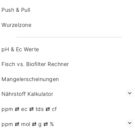
Push & Pull
Wurzelzone
pH & Ec Werte
Fisch vs. Biofilter Rechner
Mangelerscheinungen
Nährstoff Kalkulator
ppm ⇄ ec ⇄ tds ⇄ cf
ppm ⇄ mol ⇄ g ⇄ %