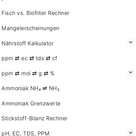
Fisch vs. Biofilter Rechner
Mangelerscheinungen
Nährstoff Kalkulator
ppm ⇄ ec ⇄ tds ⇄ cf
ppm ⇄ mol ⇄ g ⇄ %
Ammoniak NH₄ ⇌ NH₃
Ammoniak Grenzwerte
Stickstoff-Bilanz Rechner
pH, EC, TDS, PPM