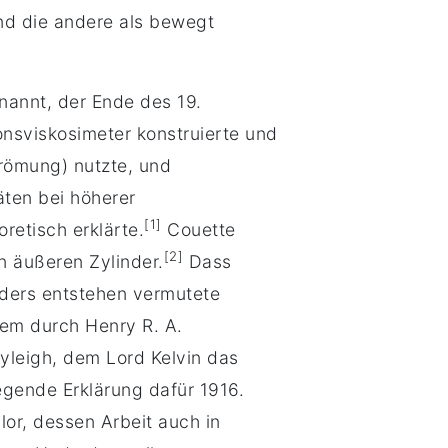
und die andere als bewegt
annt, der Ende des 19.
onsviskosimeter konstruierte und
römung) nutzte, und
äten bei höherer
[1]
retisch erklärte.
Couette
[2]
n äußeren Zylinder.
Dass
nders entstehen vermutete
em durch Henry R. A.
yleigh, dem Lord Kelvin das
egende Erklärung dafür 1916.
lor, dessen Arbeit auch in