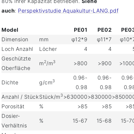
80% ihrer Kapazität betrieben.
Siehe
auch
:
Perspektivstudie Aquakultur-LANG.pdf
Model
PE01
PE02
PE0
Dimension
mm
φ12*9
φ11*7
φ10*
Loch Anzahl
Löcher
4
4
Geschützte
2
3
m
/m
>800
>900
>100
Oberfläche
0.96-
0.96-
0.96
3
Dichte
g/cm
0.98
0.98
0.9
3
Anzahl / Stück
Stück/m
>630000
>830000
>85000
Porosität
%
>85
>85
>8
Dosier-
%
15-67
15-68
15-7
Verhältnis