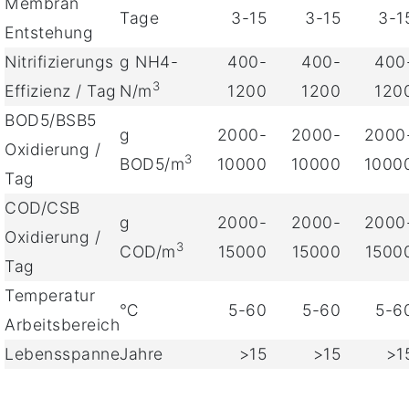
Membran
Tage
3-15
3-15
3-1
Entstehung
Nitrifizierungs
g NH4-
400-
400-
400
3
Effizienz / Tag
N/m
1200
1200
120
BOD5/BSB5
g
2000-
2000-
2000
Oxidierung /
3
BOD5/m
10000
10000
1000
Tag
COD/CSB
g
2000-
2000-
2000
Oxidierung /
3
COD/m
15000
15000
1500
Tag
Temperatur
℃
5-60
5-60
5-6
Arbeitsbereich
Lebensspanne
Jahre
>15
>15
>1