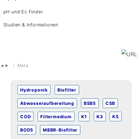
pH und Ec Finder
Studien & Informationen
⋮ Meta
Hydroponik
Biofilter
Abwasseraufbereitung
BSB5
CSB
COD
Filtermedium
K1
K3
K5
BOD5
MBBR-Biofilter