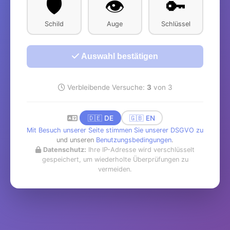
🛡️
👁️
🔑
Schild
Auge
Schlüssel
Auswahl bestätigen
Verbleibende Versuche:
3
von 3
🇩🇪 DE
🇬🇧 EN
Mit Besuch unserer Seite stimmen Sie unserer DSGVO zu
und unseren
Benutzungsbedingungen
.
Datenschutz:
Ihre IP-Adresse wird verschlüsselt
gespeichert, um wiederholte Überprüfungen zu
vermeiden.