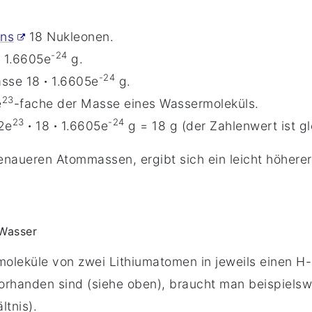
ens
18 Nukleonen.
-24
 1
.6605
e
g.
-24
asse 18
·
1
.6605
e
g.
23
e
-fache der Masse eines Wassermoleküls.
23
-24
2
e
·
18
·
1
.6605
e
g = 18 g (der Zahlenwert ist g
naueren Atommassen, ergibt sich ein leicht höherer
 Wasser
leküle von zwei Lithiumatomen in jeweils einen H- 
vorhanden sind (siehe oben), braucht man beispiels
ltnis).