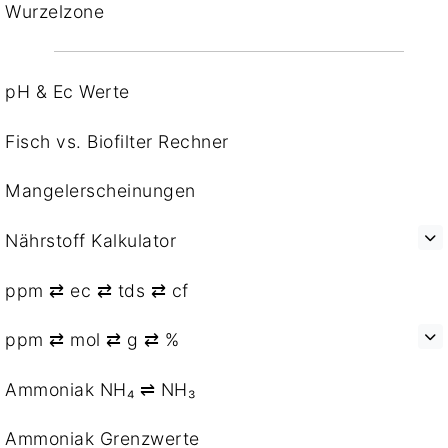
Wurzelzone
pH & Ec Werte
Fisch vs. Biofilter Rechner
Mangelerscheinungen
Nährstoff Kalkulator
ppm ⇄ ec ⇄ tds ⇄ cf
ppm ⇄ mol ⇄ g ⇄ %
Ammoniak NH₄ ⇌ NH₃
Ammoniak Grenzwerte