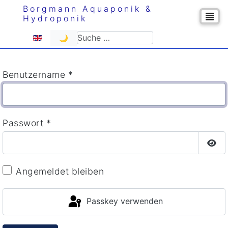
Borgmann Aquaponik &
Hydroponik
Sprache auswählen
Suchen
🌙
Benutzername
*
Passwort
*
Pas
Angemeldet bleiben
Passkey verwenden