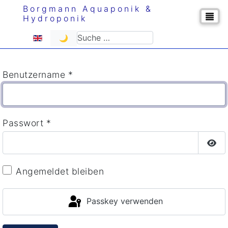
Borgmann Aquaponik &
Hydroponik
Sprache auswählen
Suchen
🌙
Benutzername
*
Passwort
*
Pas
Angemeldet bleiben
Passkey verwenden